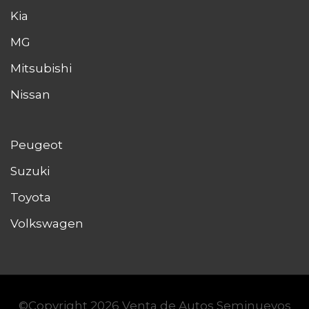
Kia
MG
Mitsubishi
Nissan
Peugeot
Suzuki
Toyota
Volkswagen
©Copyright 2026
Venta de Autos Seminuevos