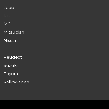
Jeep
Kia
MG
Mitsubishi
Nissan
Peugeot
Suzuki
Toyota
Volkswagen